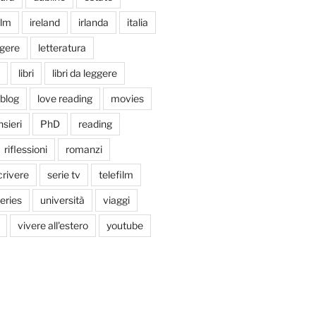
ilm
ireland
irlanda
italia
ggere
letteratura
libri
libri da leggere
tblog
love reading
movies
sieri
PhD
reading
riflessioni
romanzi
crivere
serie tv
telefilm
series
università
viaggi
vivere all'estero
youtube