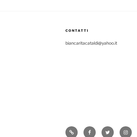
CONTATTI
biancaritacataldi@yahoo.it
Consigli
Facebook
Twitter
Insta