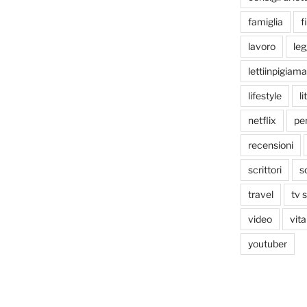
famiglia
f
lavoro
le
lettiinpigiama
lifestyle
li
netflix
pen
recensioni
scrittori
s
travel
tv 
video
vita
youtuber