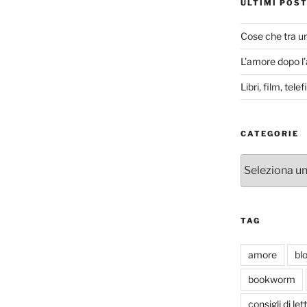
ULTIMI POS
Cose che tra u
L’amore dopo l
Libri, film, tel
CATEGORIE
Categorie
TAG
amore
bl
bookworm
consigli di let