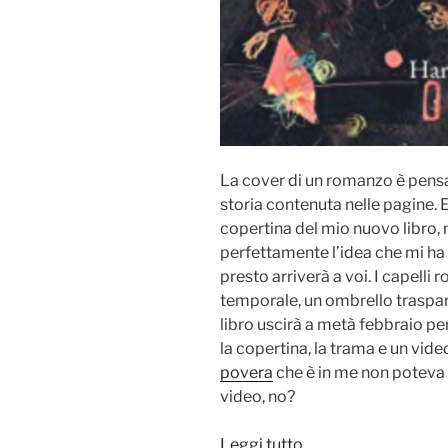
La cover di un romanzo è pensa
storia contenuta nelle pagine. 
copertina del mio nuovo libro
perfettamente l’idea che mi h
presto arriverà a voi. I capelli r
temporale, un ombrello traspa
libro uscirà a metà febbraio pe
la copertina, la trama e un vid
povera
che è in me non poteva 
video, no?
“[COVER
Leggi tutto