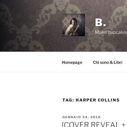
Salta
al
contenuto
B.
Make cupcakes,
Homepage
Chi sono & Libri
TAG:
HARPER COLLINS
PUBBLICATO
GENNAIO 24, 2018
IL
[COVER REVEAL + V