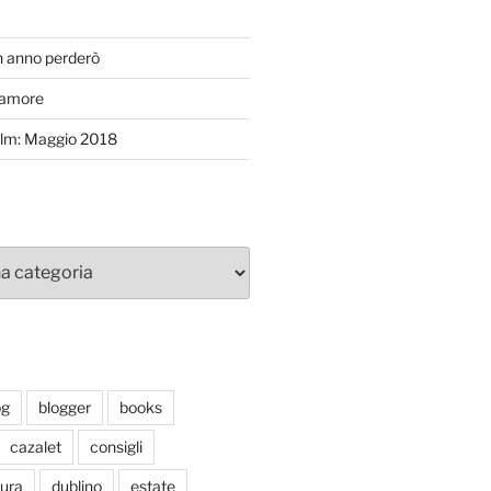
T
n anno perderò
’amore
efilm: Maggio 2018
og
blogger
books
cazalet
consigli
tura
dublino
estate