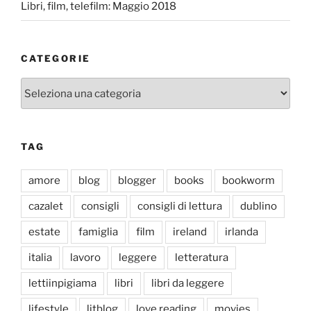
Libri, film, telefilm: Maggio 2018
CATEGORIE
Categorie
TAG
amore
blog
blogger
books
bookworm
cazalet
consigli
consigli di lettura
dublino
estate
famiglia
film
ireland
irlanda
italia
lavoro
leggere
letteratura
lettiinpigiama
libri
libri da leggere
lifestyle
litblog
love reading
movies