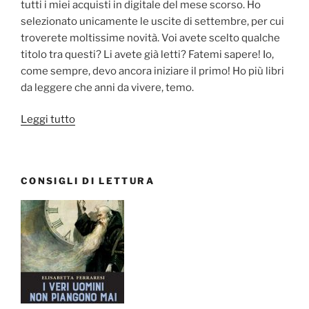
tutti i miei acquisti in digitale del mese scorso. Ho
selezionato unicamente le uscite di settembre, per cui
troverete moltissime novità. Voi avete scelto qualche
titolo tra questi? Li avete già letti? Fatemi sapere! Io,
come sempre, devo ancora iniziare il primo! Ho più libri
da leggere che anni da vivere, temo.
“Ebook
Leggi tutto
Haul:
le
novità
CONSIGLI DI LETTURA
di
settembre
2017”