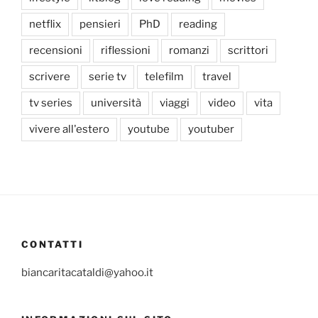
netflix
pensieri
PhD
reading
recensioni
riflessioni
romanzi
scrittori
scrivere
serie tv
telefilm
travel
tv series
università
viaggi
video
vita
vivere all'estero
youtube
youtuber
CONTATTI
biancaritacataldi@yahoo.it