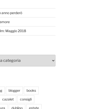
T
n anno perderò
’amore
efilm: Maggio 2018
og
blogger
books
cazalet
consigli
tura
dublino
estate