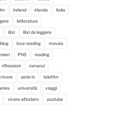
ilm
ireland
irlanda
italia
ggere
letteratura
libri
libri da leggere
tblog
love reading
movies
sieri
PhD
reading
riflessioni
romanzi
crivere
serie tv
telefilm
series
università
viaggi
vivere all'estero
youtube