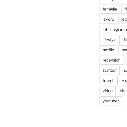
famiglia
f
lavoro
le
lettiinpigiama
lifestyle
li
netflix
pen
recensioni
scrittori
s
travel
tv 
video
vita
youtuber