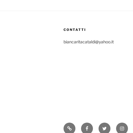
CONTATTI
biancaritacataldi@yahoo.it
Consigli
Facebook
Twitter
Insta