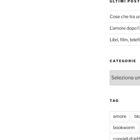
ULTIMI POS
Cose che tra u
L’amore dopo l
Libri, film, tel
CATEGORIE
Categorie
TAG
amore
bl
bookworm
consigli di let