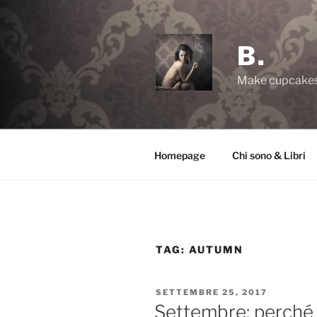
Salta
al
contenuto
B.
Make cupcakes,
Homepage
Chi sono & Libri
TAG:
AUTUMN
PUBBLICATO
SETTEMBRE 25, 2017
IL
Settembre: perché