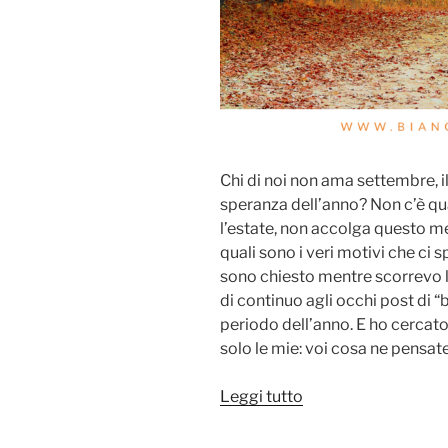
Chi di noi non ama settembre, 
speranza dell’anno? Non c’è q
l’estate, non accolga questo m
quali sono i veri motivi che c
sono chiesto mentre scorrevo 
di continuo agli occhi post di 
periodo dell’anno. E ho cercat
solo le mie: voi cosa ne pensat
“Settembre:
Leggi tutto
perché
amiamo