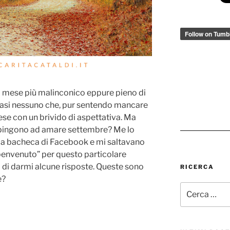
il mese più malinconico eppure pieno di
uasi nessuno che, pur sentendo mancare
ese con un brivido di aspettativa. Ma
i spingono ad amare settembre? Me lo
la bacheca di Facebook e mi saltavano
“benvenuto” per questo particolare
o di darmi alcune risposte. Queste sono
RICERCA
e?
Cerca: