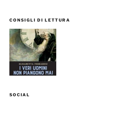
telefilm
–
CONSIGLI DI LETTURA
agosto
2017”
SOCIAL