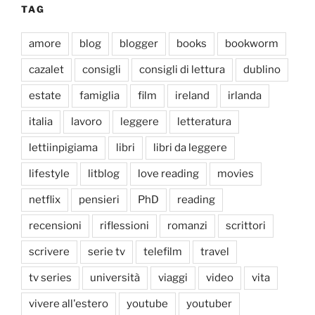
TAG
amore
blog
blogger
books
bookworm
cazalet
consigli
consigli di lettura
dublino
estate
famiglia
film
ireland
irlanda
italia
lavoro
leggere
letteratura
lettiinpigiama
libri
libri da leggere
lifestyle
litblog
love reading
movies
netflix
pensieri
PhD
reading
recensioni
riflessioni
romanzi
scrittori
scrivere
serie tv
telefilm
travel
tv series
università
viaggi
video
vita
vivere all'estero
youtube
youtuber