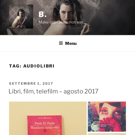
Salta
al
B.
contenuto
Make cupcakes, not war.
Menu
TAG:
AUDIOLIBRI
PUBBLICATO
SETTEMBRE 1, 2017
IL
Libri, film, telefilm – agosto 2017