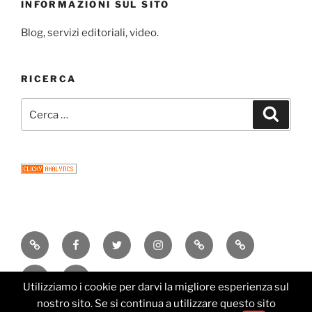
INFORMAZIONI SUL SITO
Blog, servizi editoriali, video.
RICERCA
Cerca:
Cerca
Consigli
Facebook
Twitter
Instagram
Email
Newsletter
di
Research
Editorial
lettura
Utilizziamo i cookie per darvi la migliore esperienza sul
Services
nostro sito. Se si continua a utilizzare questo sito