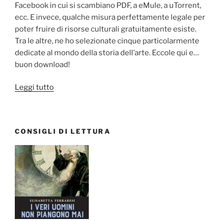
Facebook in cui si scambiano PDF, a eMule, a uTorrent,
ecc. E invece, qualche misura perfettamente legale per
poter fruire di risorse culturali gratuitamente esiste.
Tra le altre, ne ho selezionate cinque particolarmente
dedicate al mondo della storia dell’arte. Eccole qui e…
buon download!
“5
Leggi tutto
risorse
gratis
per
CONSIGLI DI LETTURA
gli
appassionati
di
libri
e
di
arte”