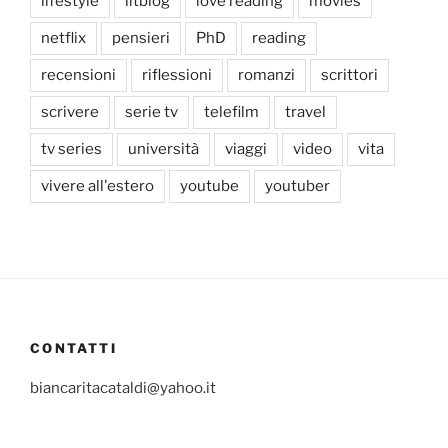
lifestyle
litblog
love reading
movies
netflix
pensieri
PhD
reading
recensioni
riflessioni
romanzi
scrittori
scrivere
serie tv
telefilm
travel
tv series
università
viaggi
video
vita
vivere all'estero
youtube
youtuber
CONTATTI
biancaritacataldi@yahoo.it