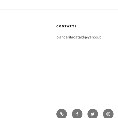
CONTATTI
biancaritacataldi@yahoo.it
Consigli
Facebook
Twitter
Insta