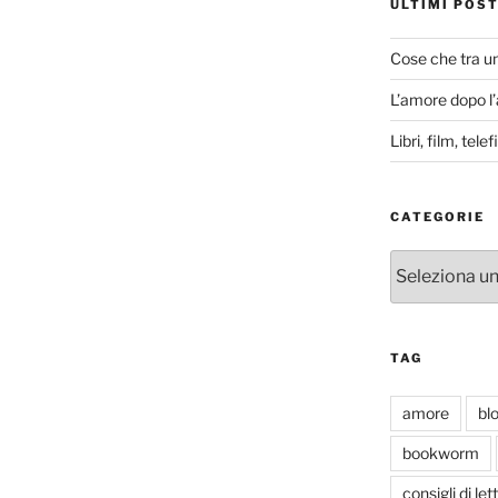
ULTIMI POS
Cose che tra u
L’amore dopo l
Libri, film, tel
CATEGORIE
Categorie
TAG
amore
bl
bookworm
consigli di let