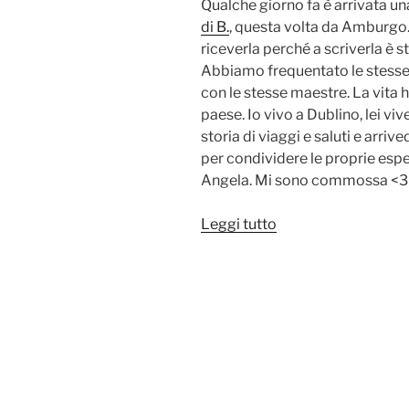
Qualche giorno fa è arrivata una
di B.
, questa volta da Amburgo.
riceverla perché a scriverla è
Abbiamo frequentato le stesse 
con le stesse maestre. La vita
paese. Io vivo a Dublino, lei 
storia di viaggi e saluti e arrive
per condividere le proprie espe
Angela. Mi sono commossa <3
“La
Leggi tutto
Posta
di
B.
–
Da
Amburgo
a
Dublino