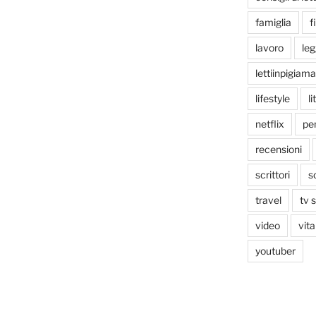
famiglia
f
lavoro
le
lettiinpigiama
lifestyle
li
netflix
pen
recensioni
scrittori
s
travel
tv 
video
vita
youtuber