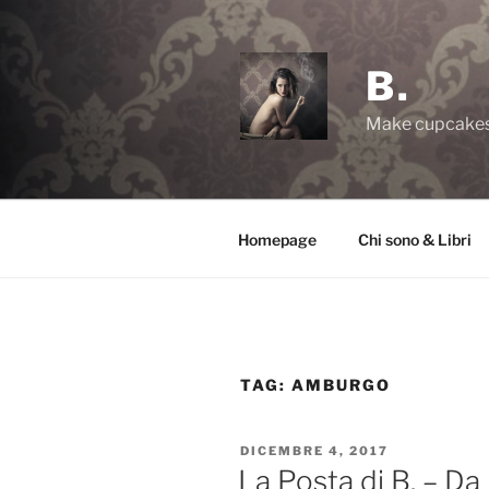
Salta
al
contenuto
B.
Make cupcakes,
Homepage
Chi sono & Libri
TAG:
AMBURGO
PUBBLICATO
DICEMBRE 4, 2017
IL
La Posta di B. – D