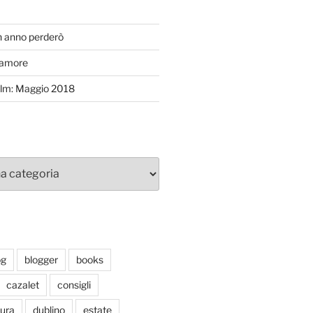
T
n anno perderò
’amore
efilm: Maggio 2018
og
blogger
books
cazalet
consigli
tura
dublino
estate