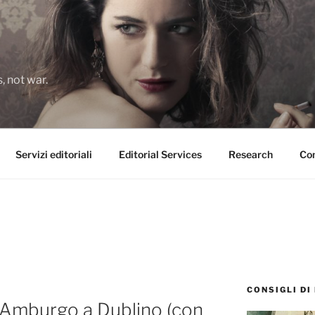
 not war.
Servizi editoriali
Editorial Services
Research
Con
CONSIGLI DI
a Amburgo a Dublino (con