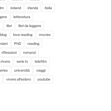
ilm
ireland
irlanda
italia
ggere
letteratura
libri
libri da leggere
tblog
love reading
movies
sieri
PhD
reading
riflessioni
romanzi
crivere
serie tv
telefilm
series
università
viaggi
vivere all'estero
youtube