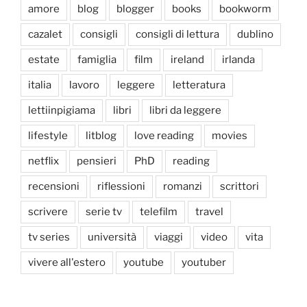
amore
blog
blogger
books
bookworm
cazalet
consigli
consigli di lettura
dublino
estate
famiglia
film
ireland
irlanda
italia
lavoro
leggere
letteratura
lettiinpigiama
libri
libri da leggere
lifestyle
litblog
love reading
movies
netflix
pensieri
PhD
reading
recensioni
riflessioni
romanzi
scrittori
scrivere
serie tv
telefilm
travel
tv series
università
viaggi
video
vita
vivere all'estero
youtube
youtuber