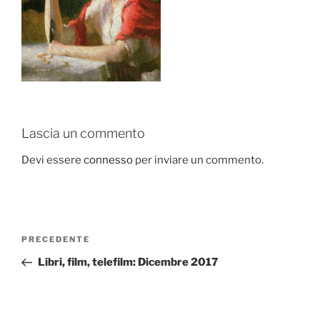
Lascia un commento
Devi essere
connesso
per inviare un commento.
Navigazione
Articolo
PRECEDENTE
articoli
precedente:
Libri, film, telefilm: Dicembre 2017