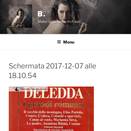
Salta
al
B.
contenuto
Make cupcakes, not war.
Menu
Schermata 2017-12-07 alle
18.10.54