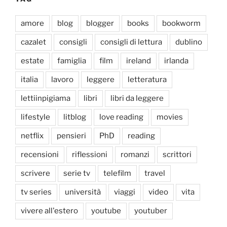
amore
blog
blogger
books
bookworm
cazalet
consigli
consigli di lettura
dublino
estate
famiglia
film
ireland
irlanda
italia
lavoro
leggere
letteratura
lettiinpigiama
libri
libri da leggere
lifestyle
litblog
love reading
movies
netflix
pensieri
PhD
reading
recensioni
riflessioni
romanzi
scrittori
scrivere
serie tv
telefilm
travel
tv series
università
viaggi
video
vita
vivere all'estero
youtube
youtuber