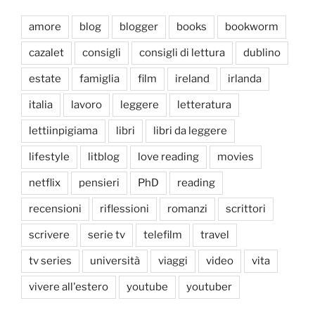
amore
blog
blogger
books
bookworm
cazalet
consigli
consigli di lettura
dublino
estate
famiglia
film
ireland
irlanda
italia
lavoro
leggere
letteratura
lettiinpigiama
libri
libri da leggere
lifestyle
litblog
love reading
movies
netflix
pensieri
PhD
reading
recensioni
riflessioni
romanzi
scrittori
scrivere
serie tv
telefilm
travel
tv series
università
viaggi
video
vita
vivere all'estero
youtube
youtuber