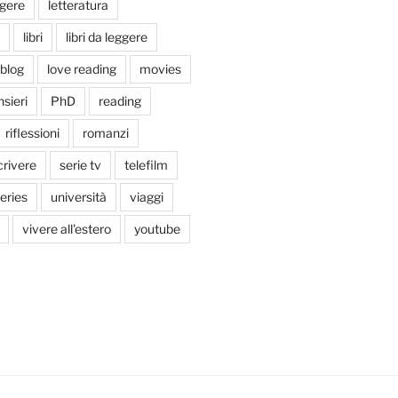
ggere
letteratura
libri
libri da leggere
tblog
love reading
movies
sieri
PhD
reading
riflessioni
romanzi
crivere
serie tv
telefilm
series
università
viaggi
vivere all'estero
youtube