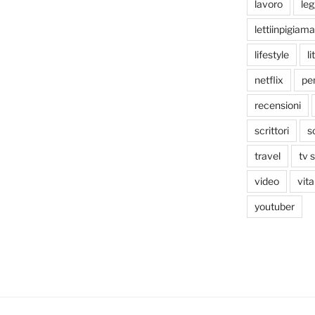
lavoro
le
lettiinpigiama
lifestyle
li
netflix
pen
recensioni
scrittori
s
travel
tv 
video
vita
youtuber