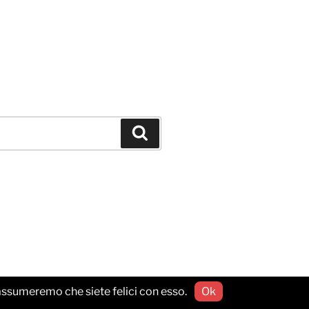
Cerca
o assumeremo che siete felici con esso.
Ok