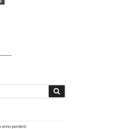
Cerca
T
n anno perderò