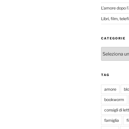
L’amore dopo l
Libri, film, tel
CATEGORIE
Categorie
TAG
amore
bl
bookworm
consigli di let
famiglia
f