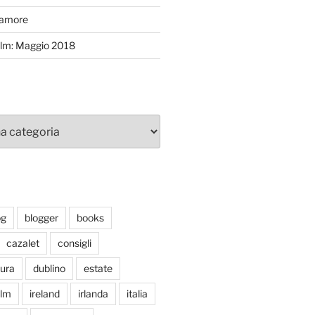
’amore
efilm: Maggio 2018
og
blogger
books
cazalet
consigli
tura
dublino
estate
ilm
ireland
irlanda
italia