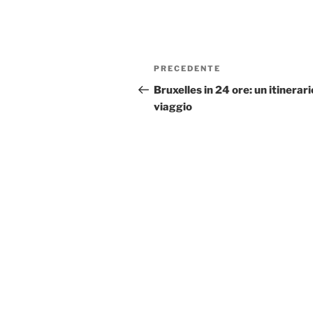
Navigazione
Articolo
PRECEDENTE
articoli
precedente:
Bruxelles in 24 ore: un itinerari
viaggio