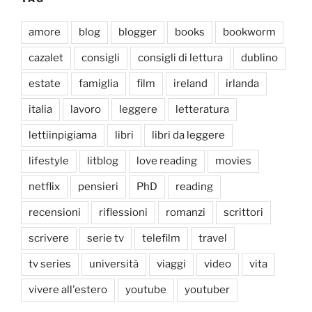
amore
blog
blogger
books
bookworm
cazalet
consigli
consigli di lettura
dublino
estate
famiglia
film
ireland
irlanda
italia
lavoro
leggere
letteratura
lettiinpigiama
libri
libri da leggere
lifestyle
litblog
love reading
movies
netflix
pensieri
PhD
reading
recensioni
riflessioni
romanzi
scrittori
scrivere
serie tv
telefilm
travel
tv series
università
viaggi
video
vita
vivere all'estero
youtube
youtuber