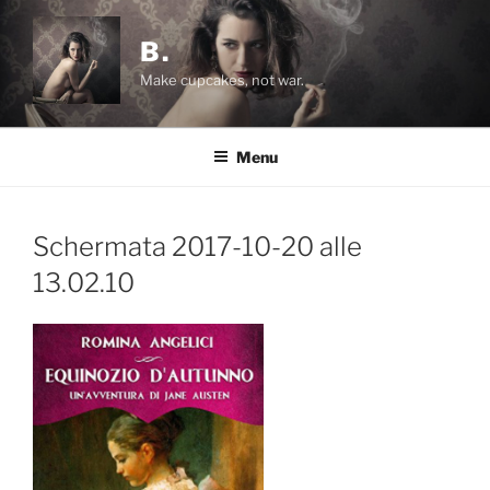
Salta
al
B.
contenuto
Make cupcakes, not war.
Menu
Schermata 2017-10-20 alle
13.02.10