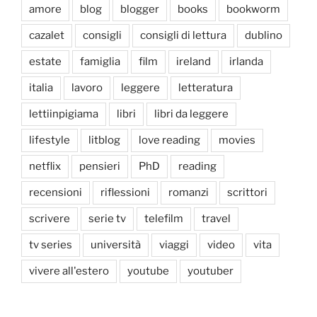
amore
blog
blogger
books
bookworm
cazalet
consigli
consigli di lettura
dublino
estate
famiglia
film
ireland
irlanda
italia
lavoro
leggere
letteratura
lettiinpigiama
libri
libri da leggere
lifestyle
litblog
love reading
movies
netflix
pensieri
PhD
reading
recensioni
riflessioni
romanzi
scrittori
scrivere
serie tv
telefilm
travel
tv series
università
viaggi
video
vita
vivere all'estero
youtube
youtuber