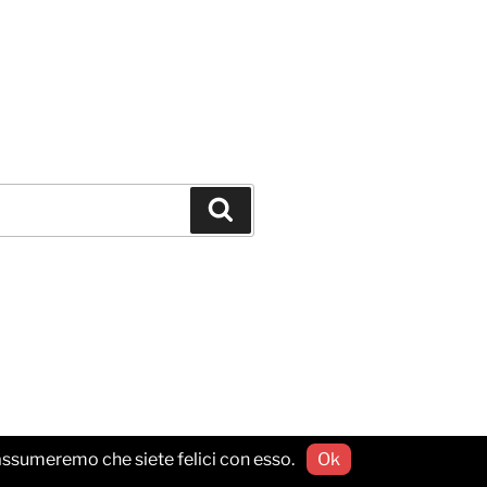
Cerca
o assumeremo che siete felici con esso.
Ok