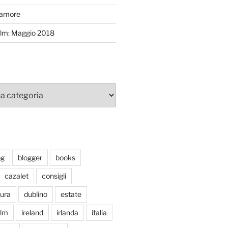
’amore
efilm: Maggio 2018
og
blogger
books
cazalet
consigli
tura
dublino
estate
ilm
ireland
irlanda
italia