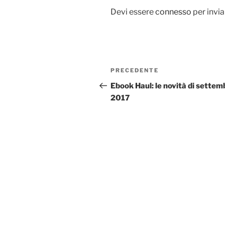
Devi essere
connesso
per invi
Navigazione
Articolo
PRECEDENTE
articoli
precedente:
Ebook Haul: le novità di settem
2017