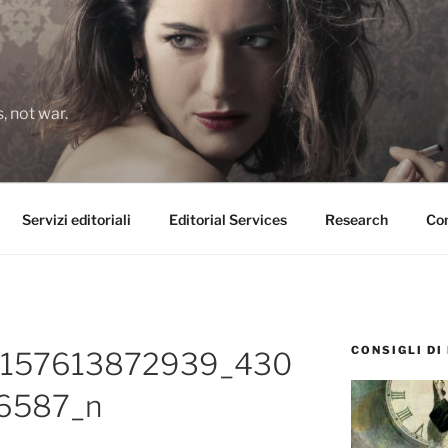
 not war.
Servizi editoriali
Editorial Services
Research
Con
CONSIGLI DI
8157613872939_430
6587_n