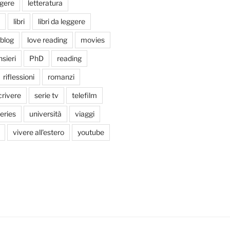
ggere
letteratura
libri
libri da leggere
tblog
love reading
movies
sieri
PhD
reading
riflessioni
romanzi
crivere
serie tv
telefilm
series
università
viaggi
vivere all'estero
youtube