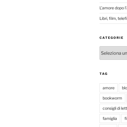
L’amore dopo l
Libri, film, tel
CATEGORIE
Categorie
TAG
amore
bl
bookworm
consigli di let
famiglia
f