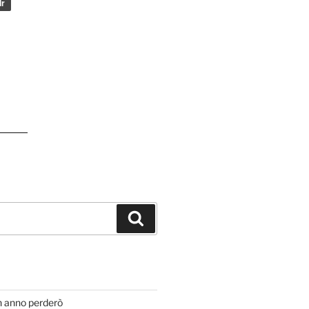
Cerca
T
n anno perderò