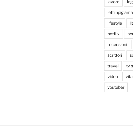
lavoro
le
lettiinpigiama
lifestyle
li
netflix
pen
recensioni
scrittori
s
travel
tv 
video
vita
youtuber