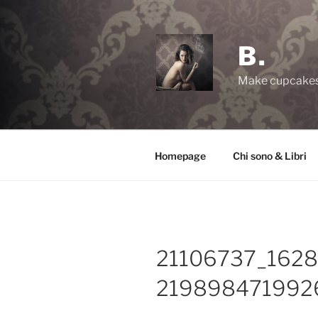
Salta
al
contenuto
B.
Make cupcakes,
Homepage
Chi sono & Libri
21106737_162
219898471992