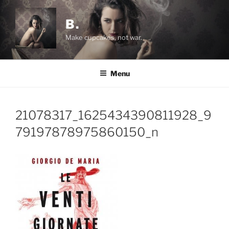
Salta
al
B.
contenuto
Make cupcakes, not war.
Menu
21078317_1625434390811928_9
79197878975860150_n