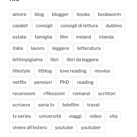
amore
blog
blogger
books
bookworm
cazalet
consigli
consigli di lettura
dublino
estate
famiglia
film
ireland
irlanda
italia
lavoro
leggere
letteratura
lettiinpigiama
libri
libri da leggere
lifestyle
litblog
love reading
movies
netflix
pensieri
PhD
reading
recensioni
riflessioni
romanzi
scrittori
scrivere
serie tv
telefilm
travel
tv series
università
viaggi
video
vita
vivere all'estero
youtube
youtuber