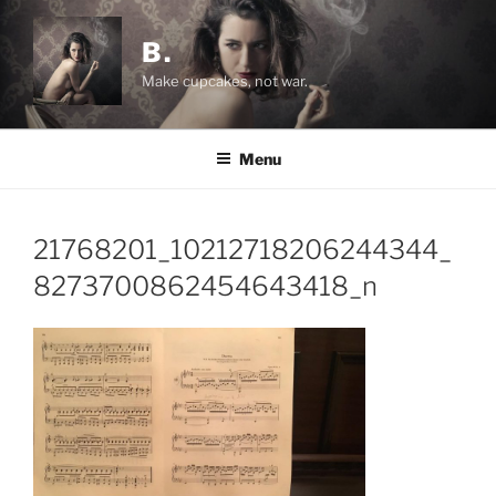
Salta
al
B.
contenuto
Make cupcakes, not war.
Menu
21768201_10212718206244344_
8273700862454643418_n