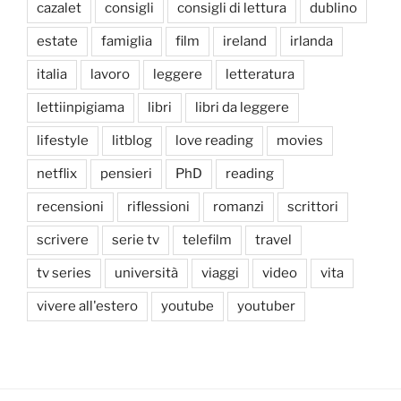
cazalet
consigli
consigli di lettura
dublino
estate
famiglia
film
ireland
irlanda
italia
lavoro
leggere
letteratura
lettiinpigiama
libri
libri da leggere
lifestyle
litblog
love reading
movies
netflix
pensieri
PhD
reading
recensioni
riflessioni
romanzi
scrittori
scrivere
serie tv
telefilm
travel
tv series
università
viaggi
video
vita
vivere all'estero
youtube
youtuber