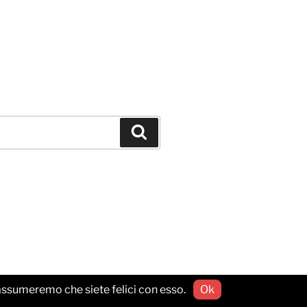
Cerca
o assumeremo che siete felici con esso.
Ok