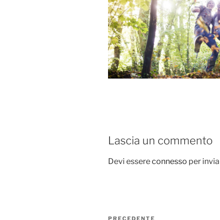
Lascia un commento
Devi essere
connesso
per invi
Navigazione
Articolo
PRECEDENTE