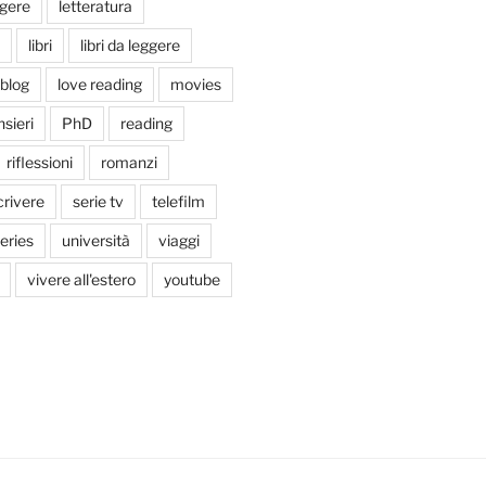
ggere
letteratura
libri
libri da leggere
tblog
love reading
movies
sieri
PhD
reading
riflessioni
romanzi
crivere
serie tv
telefilm
series
università
viaggi
vivere all'estero
youtube