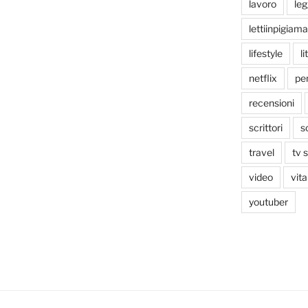
lavoro
le
lettiinpigiama
lifestyle
li
netflix
pen
recensioni
scrittori
s
travel
tv 
video
vita
youtuber