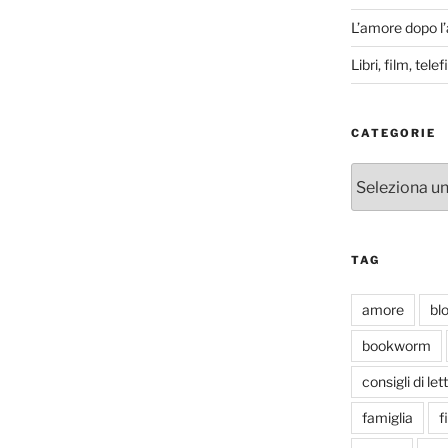
L’amore dopo l
Libri, film, tel
CATEGORIE
Categorie
TAG
amore
bl
bookworm
consigli di let
famiglia
f