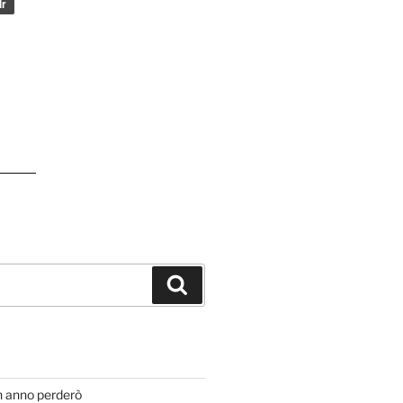
Cerca
T
n anno perderò