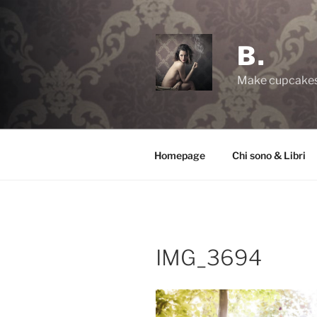
Salta
al
contenuto
B.
Make cupcakes,
Homepage
Chi sono & Libri
IMG_3694