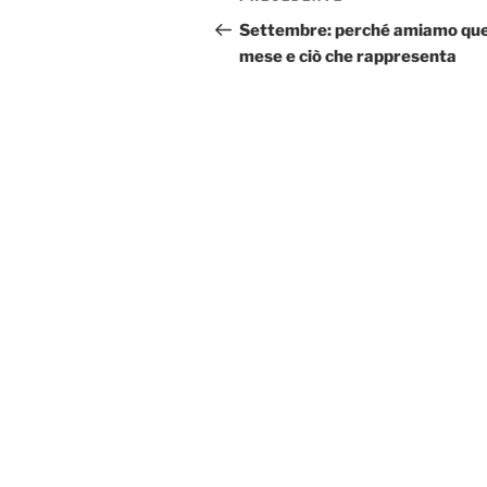
articoli
precedente:
Settembre: perché amiamo qu
mese e ciò che rappresenta