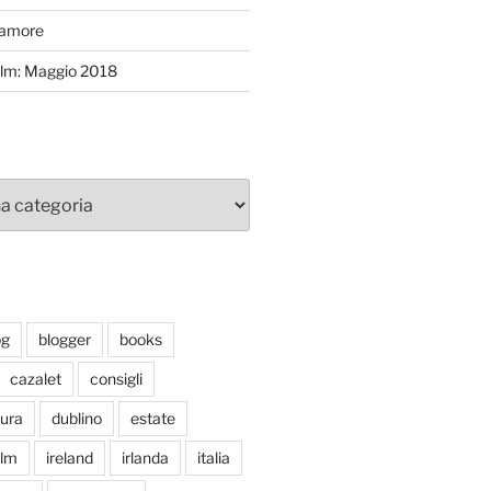
’amore
efilm: Maggio 2018
og
blogger
books
cazalet
consigli
tura
dublino
estate
ilm
ireland
irlanda
italia