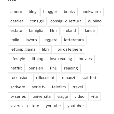
amore
blog
blogger
books
bookworm
cazalet
consigli
consigli di lettura
dublino
estate
famiglia
film
ireland
irlanda
italia
lavoro
leggere
letteratura
lettiinpigiama
libri
libri da leggere
lifestyle
litblog
love reading
movies
netflix
pensieri
PhD
reading
recensioni
riflessioni
romanzi
scrittori
scrivere
serie tv
telefilm
travel
tv series
università
viaggi
video
vita
vivere all'estero
youtube
youtuber