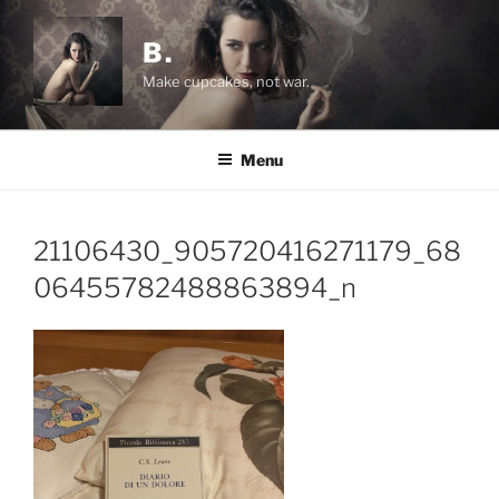
Salta
al
B.
contenuto
Make cupcakes, not war.
Menu
21106430_905720416271179_68
06455782488863894_n