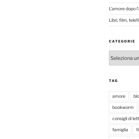
L’amore dopo l
Libri, film, tel
CATEGORIE
Categorie
TAG
amore
bl
bookworm
consigli di let
famiglia
f