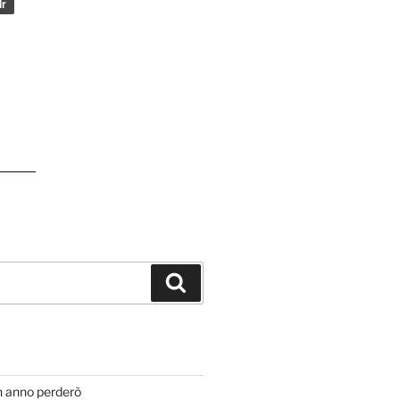
Cerca
T
n anno perderò