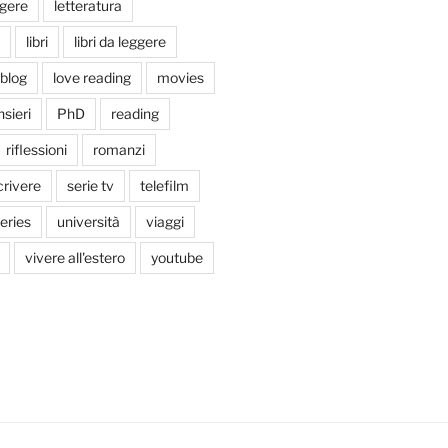
ggere
letteratura
libri
libri da leggere
tblog
love reading
movies
sieri
PhD
reading
riflessioni
romanzi
crivere
serie tv
telefilm
series
università
viaggi
vivere all'estero
youtube