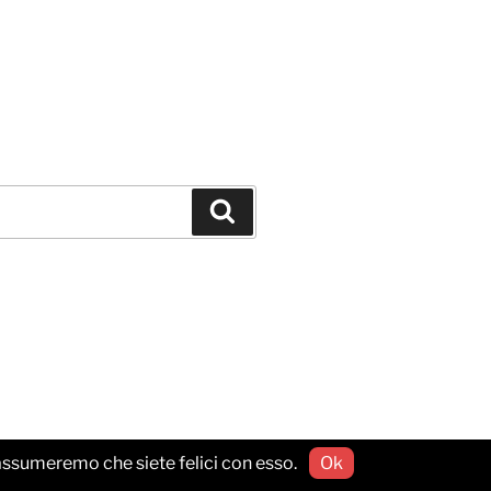
Cerca
o assumeremo che siete felici con esso.
Ok