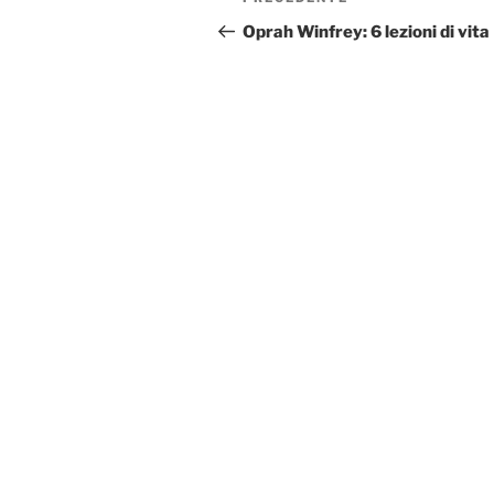
Articolo
articoli
precedente:
Oprah Winfrey: 6 lezioni di vita