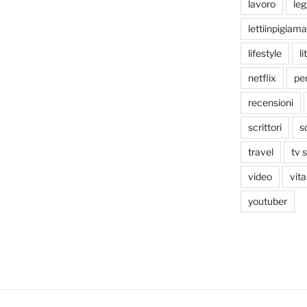
lavoro
le
lettiinpigiama
lifestyle
li
netflix
pen
recensioni
scrittori
s
travel
tv 
video
vita
youtuber