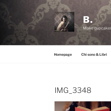
Salta
al
contenuto
B.
Make cupcakes,
Homepage
Chi sono & Libri
IMG_3348