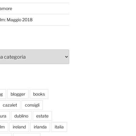
’amore
efilm: Maggio 2018
og
blogger
books
cazalet
consigli
tura
dublino
estate
ilm
ireland
irlanda
italia