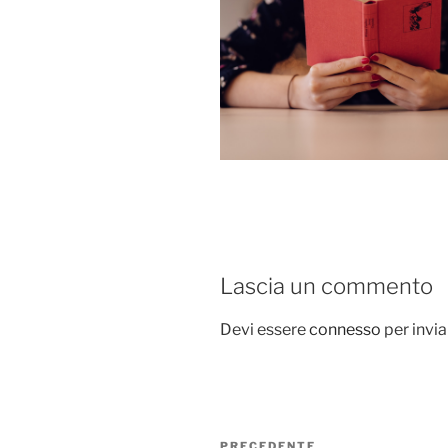
Lascia un commento
Devi essere
connesso
per invi
Navigazione
PRECEDENTE