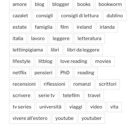
amore
blog
blogger
books
bookworm
cazalet
consigli
consigli di lettura
dublino
estate
famiglia
film
ireland
irlanda
italia
lavoro
leggere
letteratura
lettiinpigiama
libri
libri da leggere
lifestyle
litblog
love reading
movies
netflix
pensieri
PhD
reading
recensioni
riflessioni
romanzi
scrittori
scrivere
serie tv
telefilm
travel
tv series
università
viaggi
video
vita
vivere all'estero
youtube
youtuber