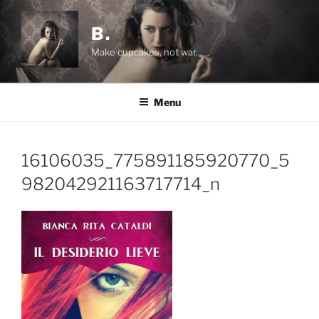
Salta
al
B.
contenuto
Make cupcakes, not war.
Menu
16106035_775891185920770_5
982042921163717714_n