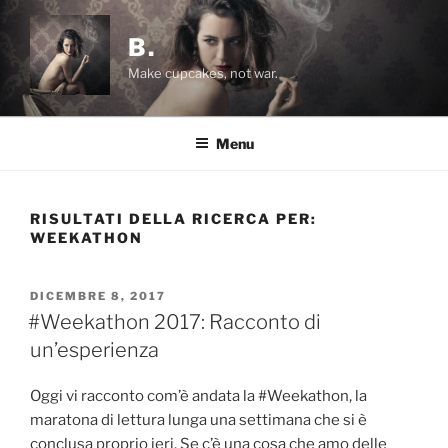
Salta
al
B.
contenuto
Make cupcakes, not war.
Menu
RISULTATI DELLA RICERCA PER:
WEEKATHON
PUBBLICATO
DICEMBRE 8, 2017
IL
#Weekathon 2017: Racconto di
un’esperienza
Oggi vi racconto com’è andata la #Weekathon, la
maratona di lettura lunga una settimana che si è
conclusa proprio ieri. Se c’è una cosa che amo delle