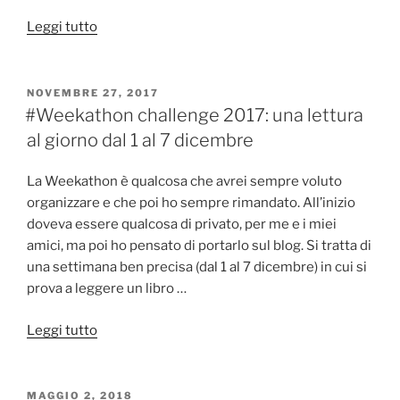
“[VIDEO]
Leggi tutto
Weekathon
Challenge:
che
PUBBLICATO
NOVEMBRE 27, 2017
IL
cos’è
#Weekathon challenge 2017: una lettura
e
al giorno dal 1 al 7 dicembre
come
funziona”
La Weekathon è qualcosa che avrei sempre voluto
organizzare e che poi ho sempre rimandato. All’inizio
doveva essere qualcosa di privato, per me e i miei
amici, ma poi ho pensato di portarlo sul blog. Si tratta di
una settimana ben precisa (dal 1 al 7 dicembre) in cui si
prova a leggere un libro …
“#Weekathon
Leggi tutto
challenge
2017:
una
PUBBLICATO
MAGGIO 2, 2018