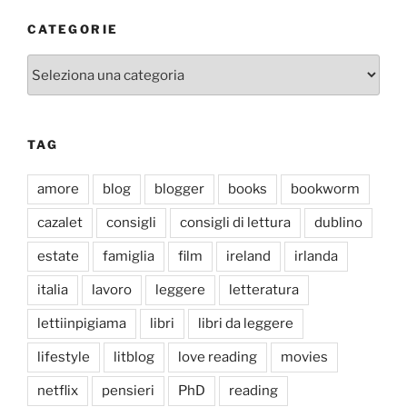
CATEGORIE
Categorie
TAG
amore
blog
blogger
books
bookworm
cazalet
consigli
consigli di lettura
dublino
estate
famiglia
film
ireland
irlanda
italia
lavoro
leggere
letteratura
lettiinpigiama
libri
libri da leggere
lifestyle
litblog
love reading
movies
netflix
pensieri
PhD
reading