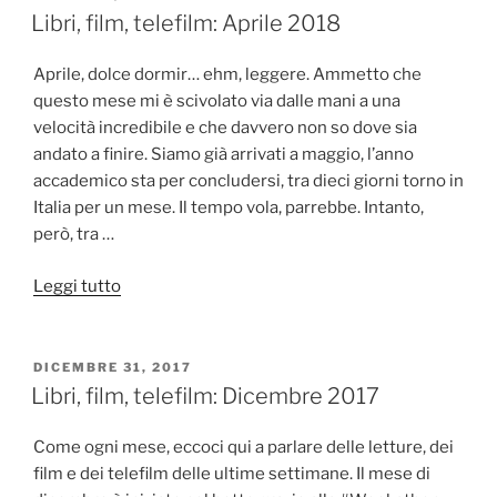
IL
lettura
Libri, film, telefilm: Aprile 2018
al
giorno
Aprile, dolce dormir… ehm, leggere. Ammetto che
dal
questo mese mi è scivolato via dalle mani a una
1
velocità incredibile e che davvero non so dove sia
al
andato a finire. Siamo già arrivati a maggio, l’anno
7
accademico sta per concludersi, tra dieci giorni torno in
dicembre”
Italia per un mese. Il tempo vola, parrebbe. Intanto,
però, tra …
“Libri,
Leggi tutto
film,
telefilm:
Aprile
PUBBLICATO
DICEMBRE 31, 2017
IL
2018”
Libri, film, telefilm: Dicembre 2017
Come ogni mese, eccoci qui a parlare delle letture, dei
film e dei telefilm delle ultime settimane. Il mese di