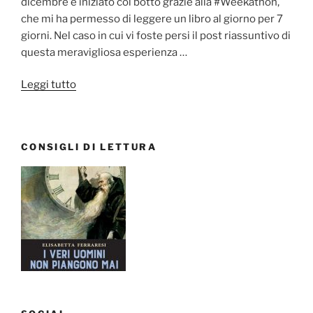
dicembre è iniziato col botto grazie alla #Weekathon,
che mi ha permesso di leggere un libro al giorno per 7
giorni. Nel caso in cui vi foste persi il post riassuntivo di
questa meravigliosa esperienza …
“Libri,
Leggi tutto
film,
telefilm:
Dicembre
CONSIGLI DI LETTURA
2017”