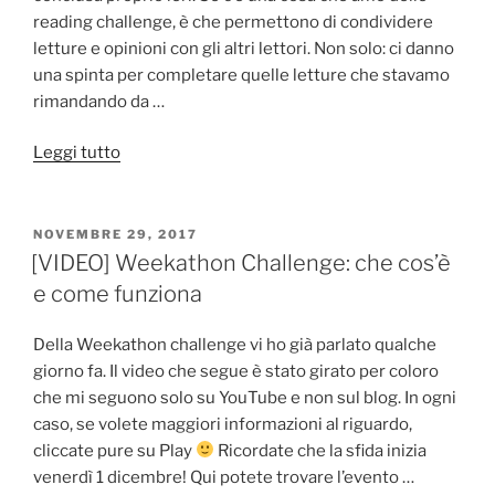
reading challenge, è che permettono di condividere
letture e opinioni con gli altri lettori. Non solo: ci danno
una spinta per completare quelle letture che stavamo
rimandando da …
“#Weekathon
Leggi tutto
2017:
Racconto
di
PUBBLICATO
NOVEMBRE 29, 2017
IL
un’esperienza”
[VIDEO] Weekathon Challenge: che cos’è
e come funziona
Della Weekathon challenge vi ho già parlato qualche
giorno fa. Il video che segue è stato girato per coloro
che mi seguono solo su YouTube e non sul blog. In ogni
caso, se volete maggiori informazioni al riguardo,
cliccate pure su Play
Ricordate che la sfida inizia
venerdì 1 dicembre! Qui potete trovare l’evento …