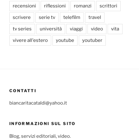
recensioni
riflessioni
romanzi
scrittori
scrivere
serie tv
telefilm
travel
tv series
università
viaggi
video
vita
vivere all'estero
youtube
youtuber
CONTATTI
biancaritacataldi@yahoo.it
INFORMAZIONI SUL SITO
Blog, servizi editoriali, video.